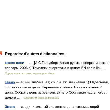
Regardez d'autres dictionnaires:
звено цепи
— — [А.С.Гольдберг. Англо русский энергетический
словарь. 2006 г.] Тематики энергетика в целом EN chain link …
Справочник технического переводчика
звено
— а/; мн. зве/нья, ев; ср. см. тж. звеньевой 1) Отдельная,
составная часть цепи. Перепилить звено/. Разорвать звено/
цепи. Собрать цепь из звеньев. 2) чего Составная часть чего л.
целого …
Словарь многих выражений
Звено
— соединительный элемент стропа, связывающий