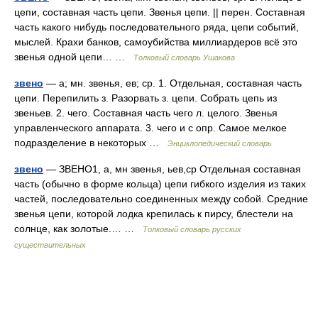
цепи, составная часть цепи. Звенья цепи. || перен. Составная
часть какого нибудь последовательного ряда, цепи событий,
мыслей. Крахи банков, самоубийства миллиардеров всё это
звенья одной цепи… …
Толковый словарь Ушакова
звено
— а; мн. звенья, ев; ср. 1. Отдельная, составная часть
цепи. Перепилить з. Разорвать з. цепи. Собрать цепь из
звеньев. 2. чего. Составная часть чего л. целого. Звенья
управленческого аппарата. 3. чего и с опр. Самое мелкое
подразделение в некоторых …
Энциклопедический словарь
звено
— ЗВЕНО1, а, мн звенья, ьев,ср Отдельная составная
часть (обычно в форме кольца) цепи гибкого изделия из таких
частей, последовательно соединенных между собой. Средние
звенья цепи, которой лодка крепилась к пирсу, блестели на
солнце, как золотые.… …
Толковый словарь русских
существительных